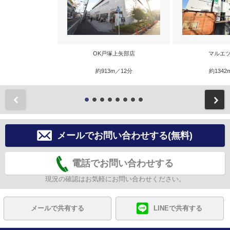
OK戸塚上矢部店
マルエツ
約913m／12分
約1342
前
メールでお問い合わせする(無料)
電話でお問い合わせする
現況の確認はお気軽にお問い合わせください。
メールで共有する
LINEで共有する