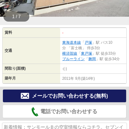
1 / 7
賃料
-
東海道本線
「
戸塚
」駅 バス10
分 「富士橋」 停歩3分
交通
横須賀線
「
東戸塚
」駅 徒歩33分
ブルーライン
「
舞岡
」駅 徒歩34分
間取り(面積)
-(-)
築年月
2011年 9月(築14年)
メールでお問い合わせする(無料)
電話でお問い合わせする
新着情報：サンモールＢの空室情報ならコチラ。セブンイ