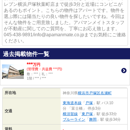
レブン横浜戸塚秋葉町店まで徒歩3分と近場にコンビニが
あるのもポイント。こちらの物件はアパートです。物件を
選ぶ際には陽当たりの良い物件を探したいですね。今回は
そんな物件をご用意致しました。アパマンメイトスタッフ
が不動産に関してのご質問を、丁寧にお応え致します。
045-438-9891/info@apamanmate.co.jpまでお気軽にご連絡
ください。
過去掲載物件一覧
***
万円
(管理費・共益費 ***円)
敷：***｜礼：***
1階 / *** / ***
所在地
神奈川県
横浜市戸塚区
名瀬町
東海道本線
「
戸塚
」駅 バス10
分 「富士橋」 停歩3分
交通
横須賀線
「
東戸塚
」駅 徒歩33分
ブルーライン
「
舞岡
」駅 徒歩34分
賃料
-