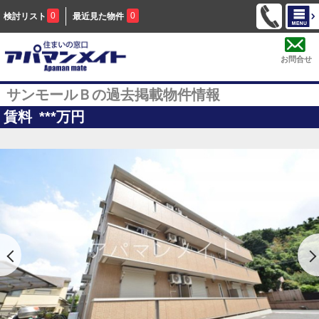
0
0
検討リスト
最近見た物件
お問合せ
サンモールＢの過去掲載物件情報
賃料
***
万円