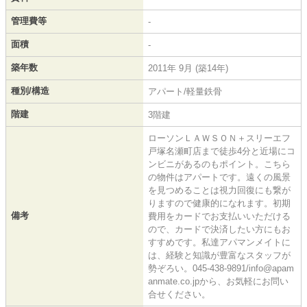
管理費等
-
面積
-
築年数
2011年 9月 (築14年)
種別/構造
アパート/軽量鉄骨
階建
3階建
ローソンＬＡＷＳＯＮ＋スリーエフ
戸塚名瀬町店まで徒歩4分と近場にコ
ンビニがあるのもポイント。こちら
の物件はアパートです。遠くの風景
を見つめることは視力回復にも繋が
りますので健康的になれます。初期
備考
費用をカードでお支払いいただける
ので、カードで決済したい方にもお
すすめです。私達アパマンメイトに
は、経験と知識が豊富なスタッフが
勢ぞろい。045-438-9891/info@apam
anmate.co.jpから、お気軽にお問い
合せください。