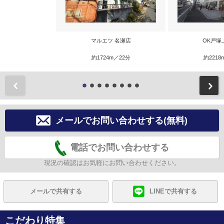
マルエツ 名瀬店
OK戸塚
約1724m／22分
約2218
前
メールでお問い合わせする(無料)
電話でお問い合わせする
現況の確認はお気軽にお問い合わせください。
メールで共有する
LINEで共有する
こだわり特集