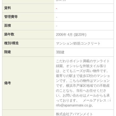
賃料
-
管理費等
-
面積
-
築年数
2006年 4月 (築20年)
種別/構造
マンション/鉄筋コンクリート
階建
3階建
こだわりポイント満載のサンライト
緑園。オシャレな外観タイル張り
は、とてもニーズが高い物件です。
最寄りの駅まで徒歩13分のマンショ
ンです。こちらの物件はマンション
備考
です。横浜市戸塚区地域での不動産
のことなら、当社へお任せくださ
い。お問い合わせはメールからも承
っております。 メールアドレス：i
nfo@apamanmate.co.jp。
株式会社アパマンメイト