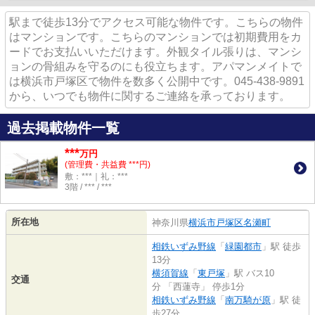
駅まで徒歩13分でアクセス可能な物件です。こちらの物件
はマンションです。こちらのマンションでは初期費用をカ
ードでお支払いいただけます。外観タイル張りは、マンシ
ョンの骨組みを守るのにも役立ちます。アパマンメイトで
は横浜市戸塚区で物件を数多く公開中です。045-438-9891
から、いつでも物件に関するご連絡を承っております。
過去掲載物件一覧
***
万円
(管理費・共益費 ***円)
敷：***｜礼：***
3階 / *** / ***
所在地
神奈川県
横浜市戸塚区
名瀬町
相鉄いずみ野線
「
緑園都市
」駅 徒歩
13分
横須賀線
「
東戸塚
」駅 バス10
交通
分 「西蓮寺」 停歩1分
相鉄いずみ野線
「
南万騎が原
」駅 徒
歩27分