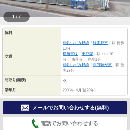
1 / 7
賃料
-
相鉄いずみ野線
「
緑園都市
」駅 徒歩
13分
横須賀線
「
東戸塚
」駅 バス10
交通
分 「西蓮寺」 停歩1分
相鉄いずみ野線
「
南万騎が原
」駅 徒
歩27分
間取り(面積)
-(-)
築年月
2006年 4月(築20年)
メールでお問い合わせする(無料)
電話でお問い合わせする