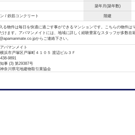
築年月(築年数)
ン / 鉄筋コンクリート
階建
入る物件は毎日を快適に過ごす事ができるマンションです。こちらの物件は
だけます。アパマンメイトには、地域に詳しく経験豊富なスタッフが多数在籍して
nfo@apamanmate.co.jpからご連絡下さい。
アパマンメイト
横浜市戸塚区戸塚町４１０５ 渡辺ビル３Ｆ
-438-9891
事 (3) 第29387号
神奈川県宅地建物取引業協会