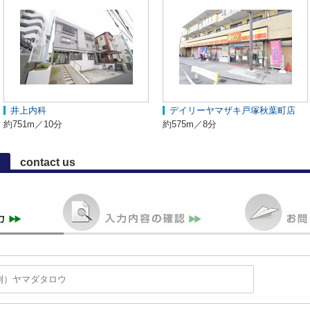
井上内科
デイリーヤマザキ戸塚秋葉町店
約751m／10分
約575m／8分
contact us