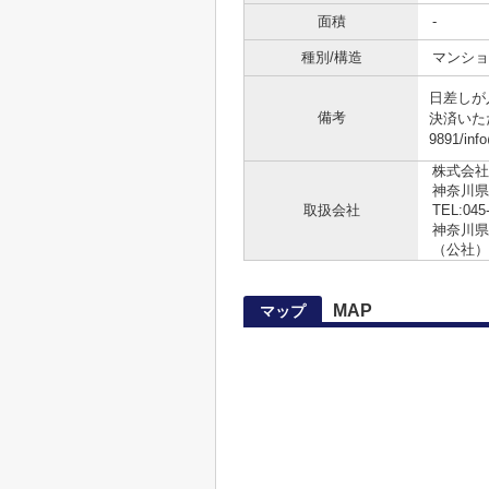
面積
-
種別/構造
マンショ
日差しが
備考
決済いた
9891/i
株式会社
神奈川県
取扱会社
TEL:045
神奈川県知
（公社）
MAP
マップ