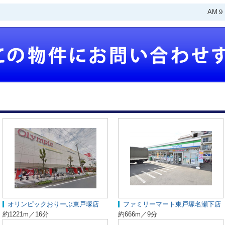
AM
オリンピックおりーぶ東戸塚店
ファミリーマート東戸塚名瀬下店
約1221m／16分
約666m／9分