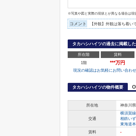
※写真や図と実際の現状とが異なる場合は現
コメント
【外観】外観は落ち着い
タカハシハイツの過去に掲載した
所在階
賃料
***万円
1階
現況の確認はお気軽にお問い合わ
O
タカハシハイツの物件概要
所在地
神奈川県
横須賀線
交通
相鉄いず
東海道本
賃料
-