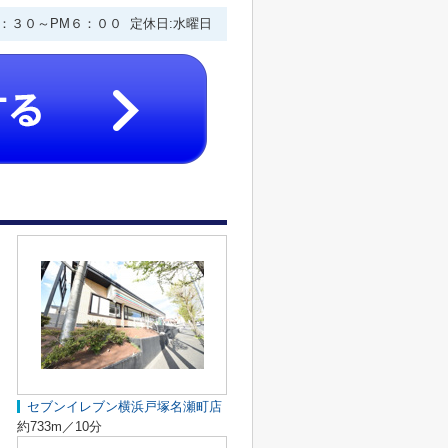
９：３０～PM６：００ 定休日:水曜日
セブンイレブン横浜戸塚名瀬町店
約733m／10分