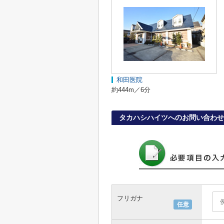
和田医院
約444m／6分
タカハシハイツへのお問い合わせ
フリガナ
任意