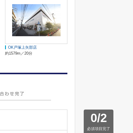
OK戸塚上矢部店
約1579m／20分
0
/
2
必須項目完了