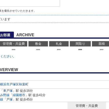
状を優先させていただきます。
ています
ARCHIVE
お部屋
管理費・共益費
敷金
礼金
間取り
面積
***
***
***
***
***
せください。
VERVIEW
横浜市戸塚区
秋葉町
「
東戸塚
」駅 徒歩16分
み野線
「
緑園都市
」駅 徒歩41分
線
「
戸塚
」駅 徒歩45分
管理費・共益費