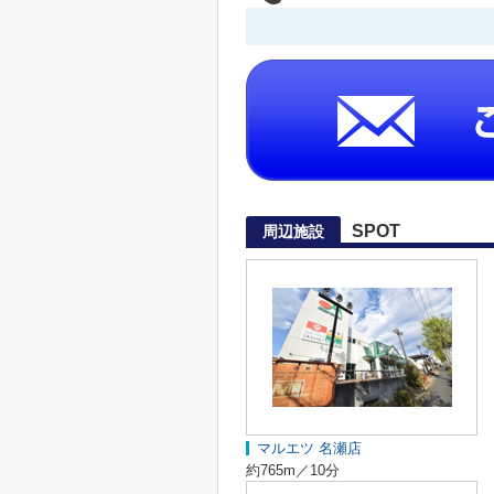
SPOT
周辺施設
マルエツ 名瀬店
約765m／10分