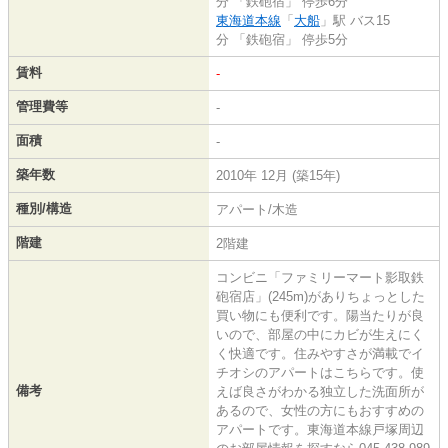
分 「鉄砲宿」 停歩6分
東海道本線
「
大船
」駅 バス15
分 「鉄砲宿」 停歩5分
賃料
-
管理費等
-
面積
-
築年数
2010年 12月 (築15年)
種別/構造
アパート/木造
階建
2階建
コンビニ「ファミリーマート影取鉄
砲宿店」(245m)がありちょっとした
買い物にも便利です。陽当たりが良
いので、部屋の中にカビが生えにく
く快適です。住みやすさが満載でイ
チオシのアパートはこちらです。使
備考
えば良さがわかる独立した洗面所が
あるので、女性の方にもおすすめの
アパートです。東海道本線戸塚周辺