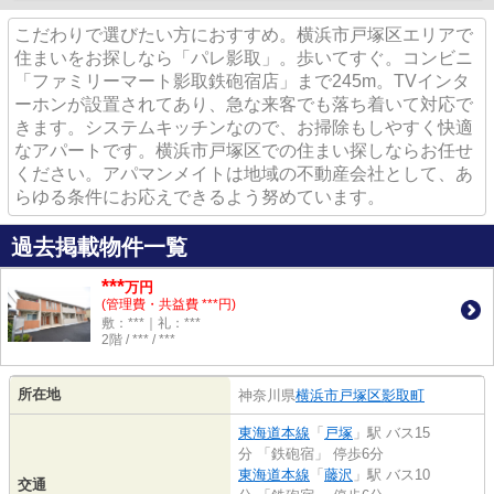
こだわりで選びたい方におすすめ。横浜市戸塚区エリアで
住まいをお探しなら「パレ影取」。歩いてすぐ。コンビニ
「ファミリーマート影取鉄砲宿店」まで245m。TVインタ
ーホンが設置されてあり、急な来客でも落ち着いて対応で
きます。システムキッチンなので、お掃除もしやすく快適
なアパートです。横浜市戸塚区での住まい探しならお任せ
ください。アパマンメイトは地域の不動産会社として、あ
らゆる条件にお応えできるよう努めています。
過去掲載物件一覧
***
万円
(管理費・共益費 ***円)
敷：***｜礼：***
2階 / *** / ***
所在地
神奈川県
横浜市戸塚区
影取町
東海道本線
「
戸塚
」駅 バス15
分 「鉄砲宿」 停歩6分
東海道本線
「
藤沢
」駅 バス10
交通