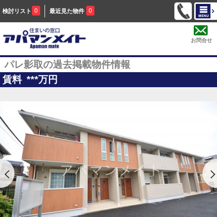
0
0
検討リスト
最近見た物件
お問合せ
パレ影取の過去掲載物件情報
賃料
***
万円