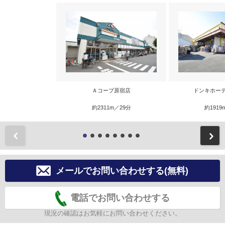
Ａコープ原宿店
ドンキホー
約2311m／29分
約1919
前
メールでお問い合わせする(無料)
電話でお問い合わせする
現況の確認はお気軽にお問い合わせください。