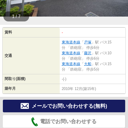
1 / 7
賃料
-
東海道本線
「
戸塚
」駅 バス15
分 「鉄砲宿」 停歩6分
東海道本線
「
藤沢
」駅 バス10
交通
分 「鉄砲宿」 停歩6分
東海道本線
「
大船
」駅 バス15
分 「鉄砲宿」 停歩5分
間取り(面積)
-(-)
築年月
2010年 12月(築15年)
メールでお問い合わせする(無料)
電話でお問い合わせする