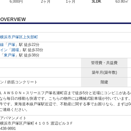
6,000円
2ヶ月
1ヶ月
3LDK
63.80㎡
OVERVIEW
横浜市戸塚区
上矢部町
線
「
戸塚
」駅 徒歩22分
イン
「
踊場
」駅 徒歩33分
「
東戸塚
」駅 徒歩38分
管理費・共益費
築年月(築年数)
ン / 鉄筋コンクリート
階建
ＬＡＷＳＯＮ＋スリーエフ戸塚名瀬町店まで徒歩5分と近場にコンビニがある
なら毎日の移動も快適です。こちらの物件には機械式駐車場が付いています
件です。東海道本線戸塚駅近辺で、不動産に関する事でお困りなら、まずは045-
ご連絡ください。
アパマンメイト
横浜市戸塚区戸塚町４１０５ 渡辺ビル３Ｆ
-438-9891