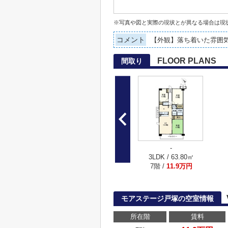
※写真や図と実際の現状とが異なる場合は現
コメント
【外観】落ち着いた雰囲
FLOOR PLANS
間取り
-
3LDK / 63.80㎡
7階 /
11.9万円
モアステージ戸塚の空室情報
所在階
賃料