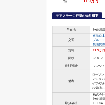
11.9万円
7階
モアステージ戸塚の物件概要
所在地
神奈川県
東海道本
交通
ブルーラ
横須賀線
賃料
11.9万円
面積
63.80㎡
種別/構造
マンショ
ローソン
ンション
備考
イプの物
お気軽に
株式会社
神奈川県
取扱会社
TEL:045