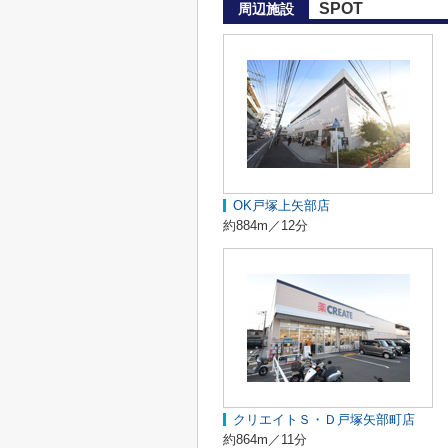
SPOT
周辺施設
OK戸塚上矢部店
約884m／12分
クリエイトＳ・Ｄ戸塚矢部町店
約864m／11分