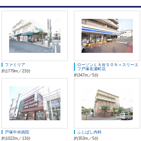
ファミリア
ローソンＬＡＷＳＯＮ＋スリーエ
フ戸塚名瀬町店
約1779m／23分
約347m／5分
戸塚中央病院
ふじばし内科
約1022m／13分
約353m／5分