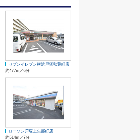
セブンイレブン横浜戸塚秋葉町店
約477m／6分
ローソン戸塚上矢部町店
約514m／7分