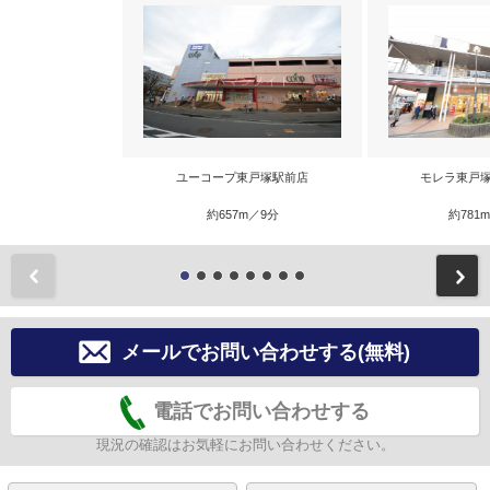
ユーコープ東戸塚駅前店
モレラ東戸塚
約657m／9分
約781
前
メールでお問い合わせする(無料)
電話でお問い合わせする
現況の確認はお気軽にお問い合わせください。