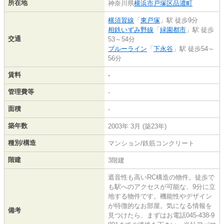
所在地
神奈川県
横浜市戸塚区
品濃町
横須賀線
「
東戸塚
」駅 徒歩9分
相鉄いずみ野線
「
緑園都市
」駅 徒歩
交通
53～54分
ブルーライン
「
下永谷
」駅 徒歩54～
56分
賃料
-
管理費等
-
面積
-
築年数
2003年 3月 (築23年)
種別/構造
マンション/鉄筋コンクリート
階建
3階建
遮音性も高いRC構造の物件。徒歩で
も駅へのアクセスが可能な、9分に立
地する物件です。機能性やデザイン
が特徴的なお部屋。気になる情報を
備考
見つけたら、まずはお電話045-438-9