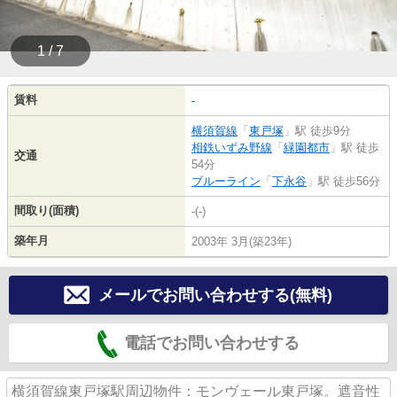
1 / 7
賃料
-
横須賀線
「
東戸塚
」駅 徒歩9分
相鉄いずみ野線
「
緑園都市
」駅 徒歩
交通
54分
ブルーライン
「
下永谷
」駅 徒歩56分
間取り(面積)
-(-)
築年月
2003年 3月(築23年)
メールでお問い合わせする(無料)
電話でお問い合わせする
横須賀線東戸塚駅周辺物件：モンヴェール東戸塚。遮音性