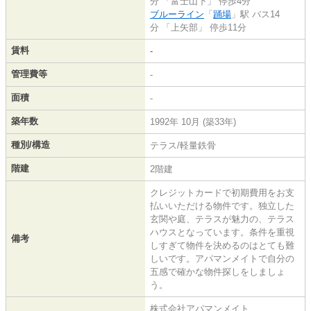
分 「富士山下」 停歩4分
ブルーライン
「
踊場
」駅 バス14
分 「上矢部」 停歩11分
賃料
-
管理費等
-
面積
-
築年数
1992年 10月 (築33年)
種別/構造
テラス/軽量鉄骨
階建
2階建
クレジットカードで初期費用をお支
払いいただける物件です。独立した
玄関や庭、テラスが魅力の、テラス
ハウスとなっています。条件を重視
備考
しすぎて物件を決めるのはとても難
しいです。アパマンメイトで自分の
五感で確かな物件探しをしましょ
う。
株式会社アパマンメイト