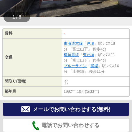
1 / 6
賃料
-
東海道本線
「
戸塚
」駅 バス18
分 「富士山下」 停歩4分
横須賀線
「
東戸塚
」駅 バス11
交通
分 「富士山下」 停歩4分
ブルーライン
「
踊場
」駅 バス14
分 「上矢部」 停歩11分
間取り(面積)
-(-)
築年月
1992年 10月(築33年)
メールでお問い合わせする(無料)
電話でお問い合わせする