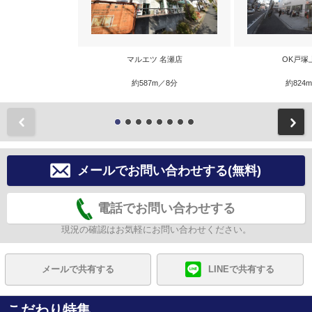
マルエツ 名瀬店
OK戸塚
約587m／8分
約824
前
メールでお問い合わせする(無料)
電話でお問い合わせする
現況の確認はお気軽にお問い合わせください。
メールで共有する
LINEで共有する
こだわり特集