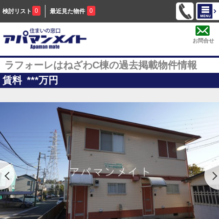
0
0
検討リスト
最近見た物件
お問合せ
ラフォーレはねざわC棟の過去掲載物件情報
賃料
***
万円