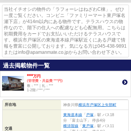
当社イチオシの物件の「ラフォーレはねざわC棟」。ぜひ
一度ご覧ください。コンビニ「ファミリーマート東戸塚名
瀬下店」が414m以内にある物件です。テラスハウスの物
件なので、階下の住人への配慮なども心配無用。こちらは
初期費用をカードでお支払いいただけるテラスハウスで
す。横浜市戸塚区の東海道本線戸塚駅近くにある戸建て情
報を豊富に公開しております。気になる方は045-438-9891
またはinfo@apamanmate.co.jpからお問い合わせ下さい。
過去掲載物件一覧
***
万円
(管理費・共益費 ***円)
敷：***｜礼：***
1-2階 / *** / ***
所在地
神奈川県
横浜市戸塚区
上矢部町
東海道本線
「
戸塚
」駅 バス18
分 「富士山下」 停歩4分
横須賀線
「
東戸塚
」駅 バス11
交通