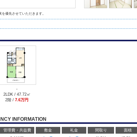
状を優先させていただきます。
-
2LDK / 47.72㎡
2階 /
7.6万円
NCY INFORMATION
管理費・共益費
敷金
礼金
間取り
面積