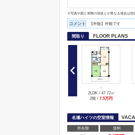
※写真や図と実際の現状とが異なる場合は現
コメント
【外観】外観です
FLOOR PLANS
間取り
-
2LDK / 47.72㎡
2階 /
7.5万円
VACA
名瀬ハイツの空室情報
所在階
賃料