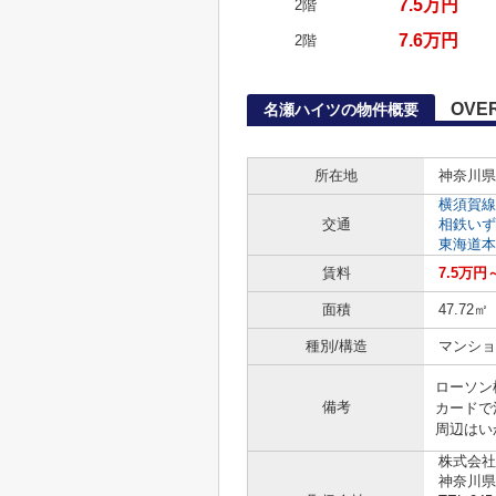
7.5万円
2階
7.6万円
2階
OVE
名瀬ハイツの物件概要
所在地
神奈川県
横須賀線
交通
相鉄いず
東海道本
賃料
7.5万円
面積
47.72㎡
種別/構造
マンショ
ローソン
備考
カードで
周辺はいか
株式会社
神奈川県