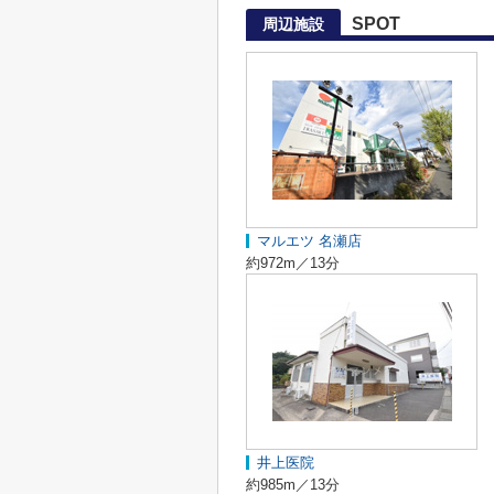
SPOT
周辺施設
マルエツ 名瀬店
約972m／13分
井上医院
約985m／13分