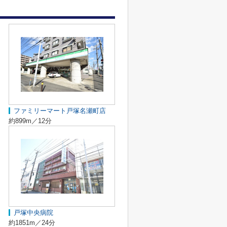
ファミリーマート戸塚名瀬町店
約899m／12分
戸塚中央病院
約1851m／24分