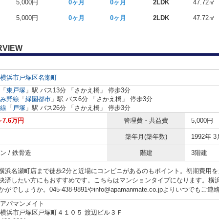
5,000円
0ヶ月
0ヶ月
2LDK
47.72㎡
5,000円
0ヶ月
0ヶ月
2LDK
47.72㎡
RVIEW
横浜市戸塚区
名瀬町
「
東戸塚
」駅 バス13分 「さかえ橋」 停歩3分
み野線
「
緑園都市
」駅 バス6分 「さかえ橋」 停歩3分
線
「
戸塚
」駅 バス26分 「さかえ橋」 停歩3分
～7.6万円
管理費・共益費
5,000円
築年月(築年数)
1992年 3
ン / 鉄骨造
階建
3階建
横浜名瀬町店まで徒歩2分と近場にコンビニがあるのもポイント。初期費用を
決済したい方にもおすすめです。こちらはマンションタイプになります。横
がでしょうか。045-438-9891やinfo@apamanmate.co.jpよりいつでも
アパマンメイト
横浜市戸塚区戸塚町４１０５ 渡辺ビル３Ｆ