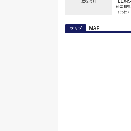
取扱会社
TEL:045
神奈川県知
（公社）
MAP
マップ