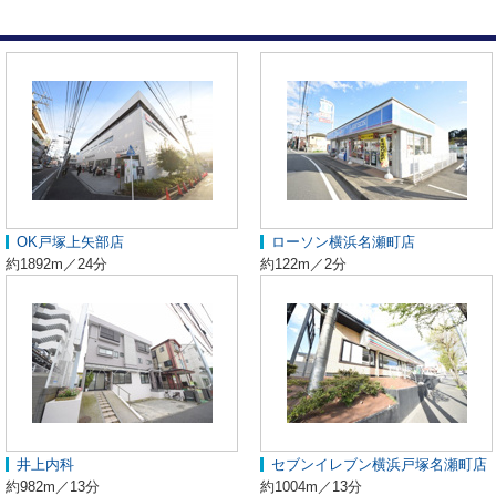
OK戸塚上矢部店
ローソン横浜名瀬町店
約1892m／24分
約122m／2分
井上内科
セブンイレブン横浜戸塚名瀬町店
約982m／13分
約1004m／13分