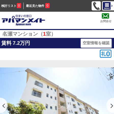
0
0
検討リスト
最近見た物件
お問合せ
名瀬マンション（
1
室）
賃料
7.2万円
空室情報を確認