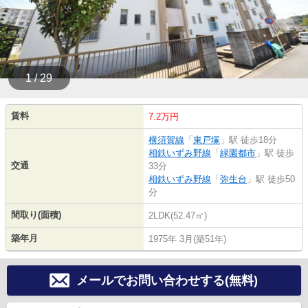
1 / 29
賃料
7.2万円
横須賀線
「
東戸塚
」駅 徒歩18分
相鉄いずみ野線
「
緑園都市
」駅 徒歩
交通
33分
相鉄いずみ野線
「
弥生台
」駅 徒歩50
分
間取り(面積)
2LDK(52.47㎡)
築年月
1975年 3月(築51年)
メールでお問い合わせする(無料)