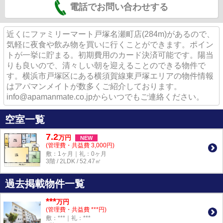
電話でお問い合わせする
近くにファミリーマート戸塚名瀬町店(284m)があるので、
気軽に夜食や飲み物を買いに行くことができます。ポイン
トが一挙に貯まる。初期費用のカード決済可能です。陽当
りも良いので、清々しい朝を迎えることのできる物件で
す。横浜市戸塚区にある横須賀線東戸塚エリアの物件情報
はアパマンメイトが数多くご紹介しております。
info@apamanmate.co.jpからいつでもご連絡ください。
空室一覧
7.2
万
円
NEW
(管理費・共益費 3,000円)
敷：1ヶ月｜礼：0ヶ月
3階 / 2LDK / 52.47㎡
過去掲載物件一覧
***
万円
(管理費・共益費 ***円)
敷：***｜礼：***