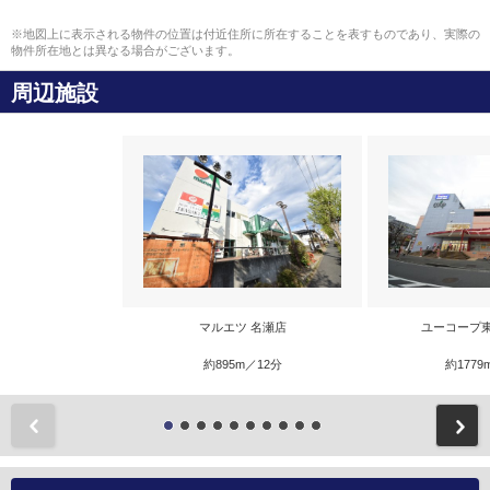
※地図上に表示される物件の位置は付近住所に所在することを表すものであり、実際の
物件所在地とは異なる場合がございます。
周辺施設
マルエツ 名瀬店
ユーコープ
約895m／12分
約1779
前