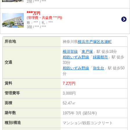
2階 / *** / ***
***
万円
(管理費・共益費 ***円)
敷：***｜礼：***
3階 / *** / ***
所在地
神奈川県
横浜市戸塚区
名瀬町
横須賀線
「
東戸塚
」駅 徒歩18分
相鉄いずみ野線
「
緑園都市
」駅 徒歩
交通
33分
相鉄いずみ野線
「
弥生台
」駅 徒歩50
分
賃料
7.2万円
管理費等
3,000円
面積
52.47㎡
築年数
1975年 3月 (築51年)
種別/構造
マンション/鉄筋コンクリート