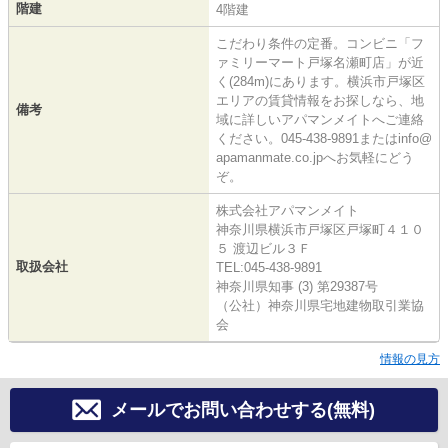
階建
4階建
こだわり条件の定番。コンビニ「フ
ァミリーマート戸塚名瀬町店」が近
く(284m)にあります。横浜市戸塚区
エリアの賃貸情報をお探しなら、地
備考
域に詳しいアパマンメイトへご連絡
ください。045-438-9891またはinfo@
apamanmate.co.jpへお気軽にどう
ぞ。
株式会社アパマンメイト
神奈川県横浜市戸塚区戸塚町４１０
５ 渡辺ビル３Ｆ
取扱会社
TEL:045-438-9891
神奈川県知事 (3) 第29387号
（公社）神奈川県宅地建物取引業協
会
情報の見方
メールでお問い合わせする(無料)