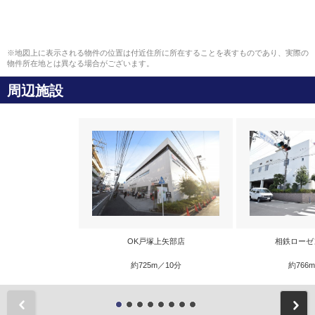
※地図上に表示される物件の位置は付近住所に所在することを表すものであり、実際の
物件所在地とは異なる場合がございます。
周辺施設
OK戸塚上矢部店
相鉄ローゼ
約725m／10分
約766
前