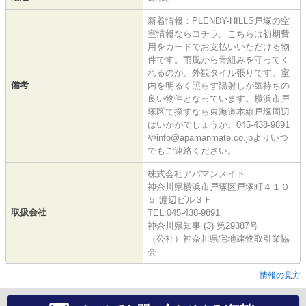
新着情報：PLENDY-HILLS戸塚の空
室情報ならコチラ。こちらは初期費
用をカードでお支払いいただける物
件です。雨風から骨組みを守ってく
れるのが、外観タイル張りです。室
備考
内を明るく照らす陽射しが気持ちの
良い物件となっています。横浜市戸
塚区で探すなら東海道本線戸塚周辺
はいかがでしょうか。045-438-9891
やinfo@apamanmate.co.jpよりいつ
でもご連絡ください。
株式会社アパマンメイト
神奈川県横浜市戸塚区戸塚町４１０
５ 渡辺ビル３Ｆ
取扱会社
TEL:045-438-9891
神奈川県知事 (3) 第29387号
（公社）神奈川県宅地建物取引業協
会
情報の見方