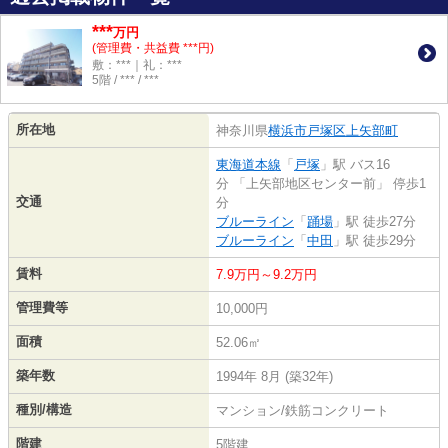
***
万円
(管理費・共益費 ***円)
敷：***｜礼：***
5階 / *** / ***
所在地
神奈川県
横浜市戸塚区
上矢部町
東海道本線
「
戸塚
」駅 バス16
分 「上矢部地区センター前」 停歩1
交通
分
ブルーライン
「
踊場
」駅 徒歩27分
ブルーライン
「
中田
」駅 徒歩29分
賃料
7.9万円～9.2万円
管理費等
10,000円
面積
52.06㎡
築年数
1994年 8月 (築32年)
種別/構造
マンション/鉄筋コンクリート
階建
5階建