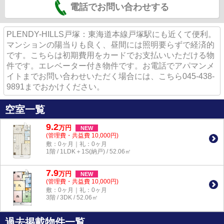
電話でお問い合わせする
PLENDY-HILLS戸塚：東海道本線戸塚駅にも近くて便利。
マンションの陽当りも良く、昼間には照明要らずで経済的
です。こちらは初期費用をカードでお支払いいただける物
件です。エレベーター付き物件です。お電話でアパマンメ
イトまでお問い合わせいただく場合には、こちら045-438-
9891までおかけください。
空室一覧
9.2
万
円
NEW
(管理費・共益費 10,000円)
敷：0ヶ月｜礼：0ヶ月
1階 / 1LDK＋1S(納戸) / 52.06㎡
7.9
万
円
NEW
(管理費・共益費 10,000円)
敷：0ヶ月｜礼：0ヶ月
3階 / 3DK / 52.06㎡
過去掲載物件一覧