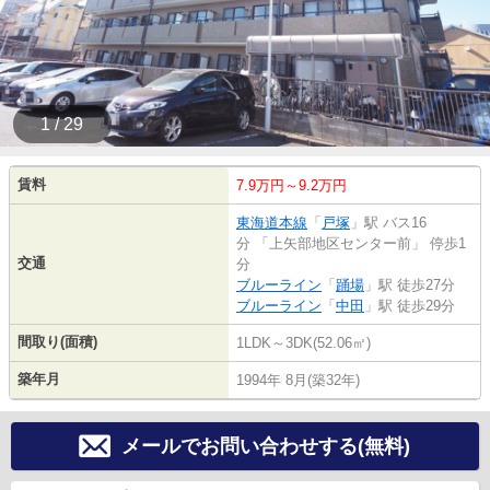
1 / 29
賃料
7.9万円～9.2万円
東海道本線
「
戸塚
」駅 バス16
分 「上矢部地区センター前」 停歩1
交通
分
ブルーライン
「
踊場
」駅 徒歩27分
ブルーライン
「
中田
」駅 徒歩29分
間取り(面積)
1LDK～3DK(52.06㎡)
築年月
1994年 8月(築32年)
メールでお問い合わせする(無料)