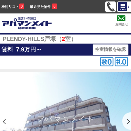
0
0
検討リスト
最近見た物件
お問合せ
PLENDY-HILLS戸塚（
2
室）
賃料
7.9
万円～
空室情報を確認