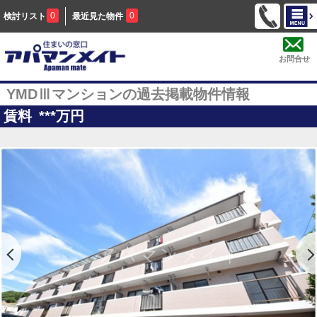
0
0
検討リスト
最近見た物件
お問合せ
YMDⅢマンションの過去掲載物件情報
賃料
***
万円