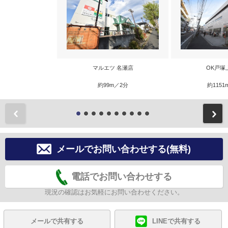
マルエツ 名瀬店
OK戸塚
約99m／2分
約1151
前
メールでお問い合わせする(無料)
電話でお問い合わせする
現況の確認はお気軽にお問い合わせください。
メールで共有する
LINEで共有する