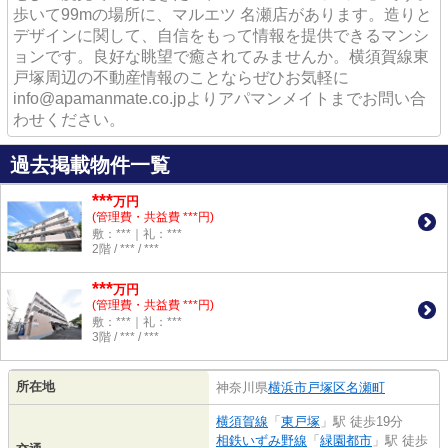
歩いて99mの場所に、マルエツ 名瀬店があります。造りと
デザインに関して、自信をもって情報を提供できるマンシ
ョンです。良好な眺望で癒されてみませんか。横須賀線東
戸塚周辺の不動産情報のことならぜひお気軽に
info@apamanmate.co.jpよりアパマンメイトまでお問い合
わせください。
過去掲載物件一覧
***
万円
(管理費・共益費 ***円)
敷：***｜礼：***
2階 / *** / ***
***
万円
(管理費・共益費 ***円)
敷：***｜礼：***
3階 / *** / ***
所在地
神奈川県
横浜市戸塚区
名瀬町
横須賀線
「
東戸塚
」駅 徒歩19分
相鉄いずみ野線
「
緑園都市
」駅 徒歩