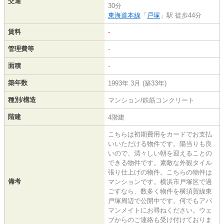
交通
30分
東海道本線
「
戸塚
」駅 徒歩44分
賃料
-
管理費等
-
面積
-
築年数
1993年 3月 (築33年)
種別/構造
マンション/鉄筋コンクリート
階建
4階建
こちらは初期費用をカードでお支払
いいただける物件です。陽当りも良
いので、清々しい朝を迎えることの
できる物件です。素敵な外観タイル
張り仕上げの物件。こちらの物件は
備考
マンションです。横浜市戸塚区で過
ごすなら、数多く物件を横須賀線東
戸塚周辺で公開中です。何でもアパ
マンメイトにお尋ねください。ウェ
ブからのご連絡も受け付けておりま