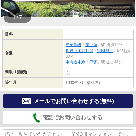
1 / 7
賃料
-
横須賀線
「
東戸塚
」駅 徒歩19分
相鉄いずみ野線
「
緑園都市
」駅 徒歩
交通
30分
東海道本線
「
戸塚
」駅 徒歩44分
間取り(面積)
-(-)
築年月
1993年 3月(築33年)
メールでお問い合わせする(無料)
電話でお問い合わせする
ぜひ一度見ていただきたい、「YMDⅢマンション」です。